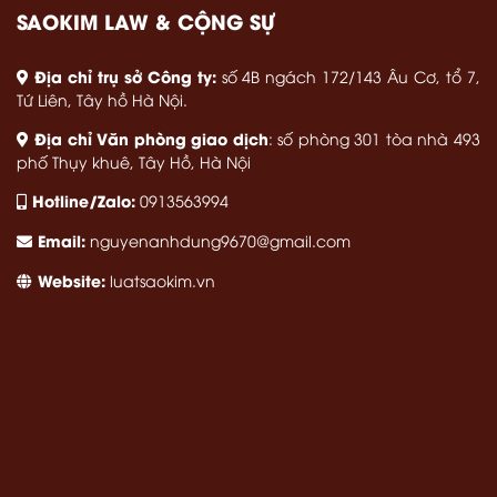
SAOKIM LAW & CỘNG SỰ
Địa chỉ trụ sở Công ty:
số 4B ngách 172/143 Âu Cơ, tổ 7,
Tứ Liên, Tây hồ Hà Nội.
Địa chỉ Văn phòng giao dịch
: số phòng 301 tòa nhà 493
phố Thụy khuê, Tây Hồ, Hà Nội
Hotline/Zalo:
0913563994
Email:
nguyenanhdung9670@gmail.com
Website:
luatsaokim.vn