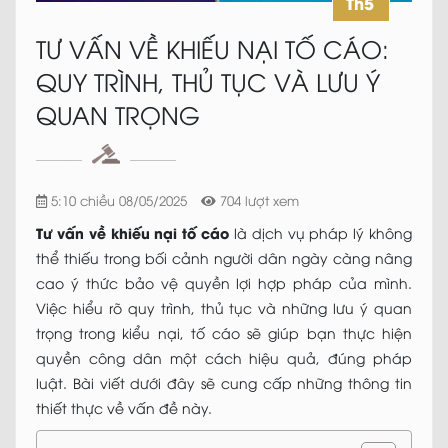
Th5
TƯ VẤN VỀ KHIẾU NẠI TỐ CÁO:
QUY TRÌNH, THỦ TỤC VÀ LƯU Ý
QUAN TRỌNG
5:10 chiều 08/05/2025
704 lượt xem
Tư vấn về khiếu nại tố cáo
là dịch vụ pháp lý không
thể thiếu trong bối cảnh người dân ngày càng nâng
cao ý thức bảo vệ quyền lợi hợp pháp của mình.
Việc hiểu rõ quy trình, thủ tục và những lưu ý quan
trọng trong kiểu nại, tố cáo sẽ giúp bạn thực hiện
quyền công dân một cách hiệu quả, đúng pháp
luật. Bài viết dưới đây sẽ cung cấp những thông tin
thiết thực về vấn đề này.