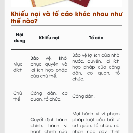
Khiếu nại và tố cáo khác nhau như
thế nào?
Nội
Khiếu nại
Tố cáo
dung
Bảo vệ lợi ích của nhà
Bảo vệ, khôi
nước, quyền, lợi ích
Mục
phục quyền và
hợp pháp của công
đích
lợi ích hợp pháp
dân, cơ quan, tổ
của chủ thể.
chức.
Chủ
Công dân, cơ
Công dân.
thể
quan, tổ chức.
Mọi hành vi vi phạm
Quyết định hành
pháp luật của bất kì
chính, hành vi
cơ quản, tổ chức, cá
hành chính của
nhân nào gây thiệt