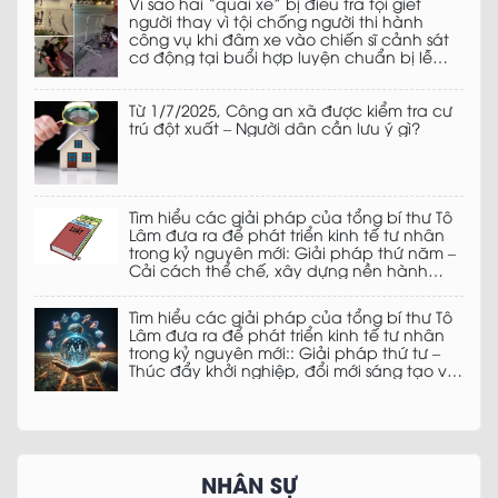
Vì sao hai “quái xế” bị điều tra tội giết
người thay vì tội chống người thi hành
công vụ khi đâm xe vào chiến sĩ cảnh sát
cơ động tại buổi hợp luyện chuẩn bị lễ
diễu binh kỉ niệm ngày 2/9?
Từ 1/7/2025, Công an xã được kiểm tra cư
trú đột xuất – Người dân cần lưu ý gì?
Tìm hiểu các giải pháp của tổng bí thư Tô
Lâm đưa ra để phát triển kinh tế tư nhân
trong kỷ nguyên mới: Giải pháp thứ năm –
Cải cách thể chế, xây dựng nền hành
chính phục vụ doanh nghiệp, phụng sự
đất nước
Tìm hiểu các giải pháp của tổng bí thư Tô
Lâm đưa ra để phát triển kinh tế tư nhân
trong kỷ nguyên mới:: Giải pháp thứ tư –
Thúc đẩy khởi nghiệp, đổi mới sáng tạo và
chuyển đổi số
NHÂN SỰ