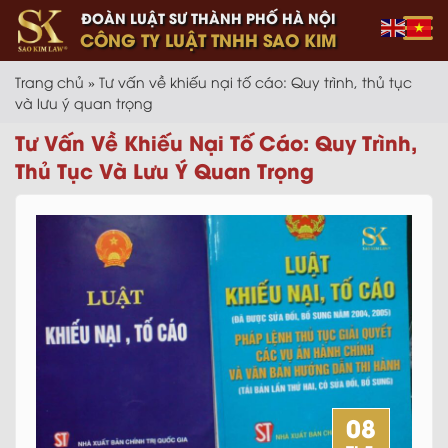
ĐOÀN LUẬT SƯ THÀNH PHỐ HÀ NỘI
CÔNG TY LUẬT TNHH SAO KIM
Trang chủ
»
Tư vấn về khiếu nại tố cáo: Quy trình, thủ tục
và lưu ý quan trọng
Tư Vấn Về Khiếu Nại Tố Cáo: Quy Trình,
Thủ Tục Và Lưu Ý Quan Trọng
08