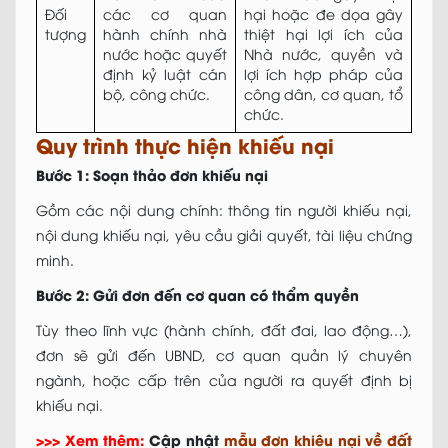
Đối
các cơ quan
hại hoặc đe dọa gây
tượng
hành chính nhà
thiệt hại lợi ích của
nước hoặc quyết
Nhà nước, quyền và
định kỷ luật cán
lợi ích hợp pháp của
bộ, công chức.
công dân, cơ quan, tổ
chức.
Quy trình thực hiện khiếu nại
Bước 1: Soạn thảo đơn khiếu nại
Gồm các nội dung chính: thông tin người khiếu nại,
nội dung khiếu nại, yêu cầu giải quyết, tài liệu chứng
minh.
Bước 2: Gửi đơn đến cơ quan có thẩm quyền
Tùy theo lĩnh vực (hành chính, đất đai, lao động…),
đơn sẽ gửi đến UBND, cơ quan quản lý chuyên
ngành, hoặc cấp trên của người ra quyết định bị
khiếu nại.
>>> Xem thêm:
Cập nhật
mẫu đơn khiêu nại về đất