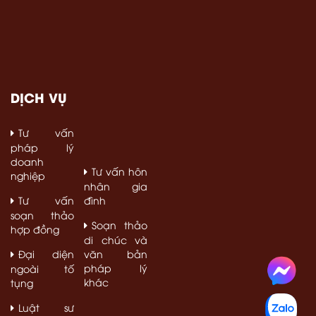
DỊCH VỤ
Tư vấn
Dân sự, Hình
sự
pháp lý
doanh
Tư vấn hôn
nghiệp
nhân gia
Tư vấn
đình
soạn thảo
Soạn thảo
hợp đồng
di chúc và
Đại diện
văn bản
pháp lý
ngoài tố
khác
tụng
Luật sư