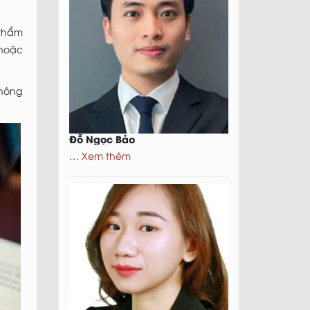
 thẩm
 hoặc
không
Đỗ Ngọc Bảo
…
Xem thêm