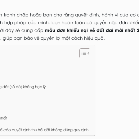
inh tranh chấp hoặc bạn cho rằng quyết định, hành vi của cơ
ích hợp pháp của mình, bạn hoàn toàn có quyền nộp
đơn khiế
mẫu đơn khiếu nại về đất đai mới nhất 
dưới đây sẽ cung cấp
, giúp bạn bảo vệ quyền lợi một cách hiệu quả.
 đất (sổ đỏ) không hợp lý
nhất
tố cáo quyết định thu hồi đất không đúng quy định