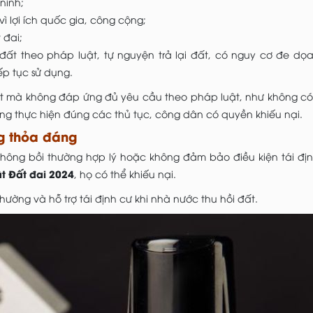
ninh;
vì lợi ích quốc gia, công cộng;
 đai;
đất theo pháp luật, tự nguyện trả lại đất, có nguy cơ đe dọa
p tục sử dụng.
đất mà không đáp ứng đủ yêu cầu theo pháp luật, như không c
ng thực hiện đúng các thủ tục, công dân có quyền khiếu nại.
ông thỏa đáng
không bồi thường hợp lý hoặc không đảm bảo điều kiện tái đị
t Đất đai 2024
, họ có thể khiếu nại.
ường và hỗ trợ tái định cư khi nhà nước thu hồi đất.