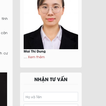
 tính
ó căn
Mai Thị Dung
nh cư
…
Xem thêm
NHẬN TƯ VẤN