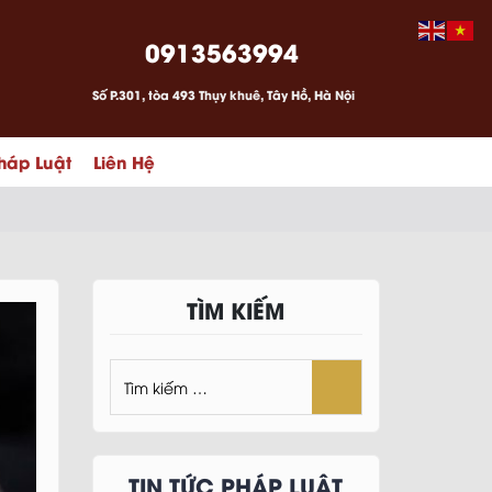
0913563994
Số P.301, tòa 493 Thụy khuê, Tây Hồ, Hà Nội
háp Luật
Liên Hệ
TÌM KIẾM
TIN TỨC PHÁP LUẬT