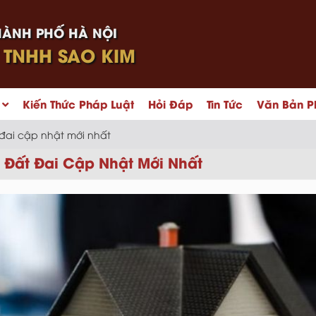
HÀNH PHỐ HÀ NỘI
 TNHH SAO KIM
Kiến Thức Pháp Luật
Hỏi Đáp
Tin Tức
Văn Bản P
 đai cập nhật mới nhất
 Đất Đai Cập Nhật Mới Nhất