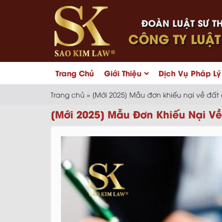
ĐOÀN LUẬT SƯ T
CÔNG TY LUẬT
Trang Chủ
Giới Thiệu
Dịch Vụ Pháp Lý
Trang chủ
»
[Mới 2025] Mẫu đơn khiếu nại về đất
[Mới 2025] Mẫu Đơn Khiếu Nại Về