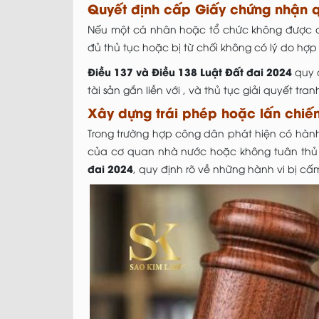
Quyết định cấp Giấy chứng nhận q
Nếu một cá nhân hoặc tổ chức không được 
đủ thủ tục hoặc bị từ chối không có lý do hợp
Điều 137 và Điều 138 Luật Đất đai 2024
quy 
tài sản gắn liền với , và thủ tục giải quyết t
Xây dựng trái phép hoặc lấn chi
Trong trường hợp công dân phát hiện có hành
của cơ quan nhà nước hoặc không tuân thủ 
đai 2024
, quy định rõ về những hành vi bị cấ