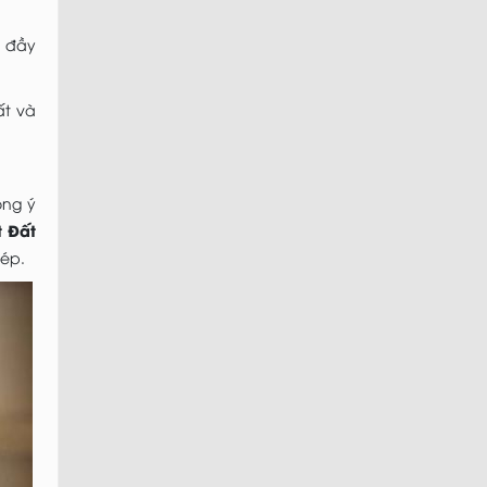
n đầy
ất và
ồng ý
t Đất
hép.