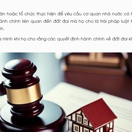
n hoặc tổ chức thực hiện để yêu cầu cơ quan nhà nước có
ành chính liên quan đến đất đai mà họ cho là trái pháp luật
nh.
a mình khi họ cho rằng các quyết định hành chính về đất đai 