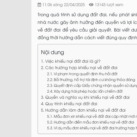
11:06 sáng 22/04/2025
13143 lượt xem
Trong quá trình sử dụng đất đai, nếu phát s
nhà nước gây ảnh hưởng đến quyền và lợi 
về đất đai
để yêu cầu giải quyết. Bài viết 
đồng thời hướng dẫn cách viết đúng quy định
Nội dung
Việc khiếu nại đất đai là gì?
Các trường hợp khiếu nại về đất đai
Vi phạm trong quyết định thu hồi đất
Bồi thường, hỗ trợ tái định cư không thỏa đáng
Quyết định cấp Giấy chứng nhận quyền sử dụng
Xây dựng trái phép hoặc lấn chiếm đất
Quyền và nghĩa vụ khi khiếu nại về đất đai
Quy trình khiếu nại đất đai
Hướng dẫn làm đơn khiếu nại về đất đai
Mẫu đơn xin khiếu nại về đất đai cập nhật mới 
Hướng dẫn điền mẫu đơn khiếu nại về đất đai
Ví dụ mẫu đơn khiếu nại về đất đai trường hợp 