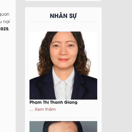
đẩy khởi nghiệp, đổi
mới sáng tạo và
chuyển đổi số
NHÂN SỰ
 quan
u nại
2025
,
Phạm Thị Thanh Giang
…
Xem thêm