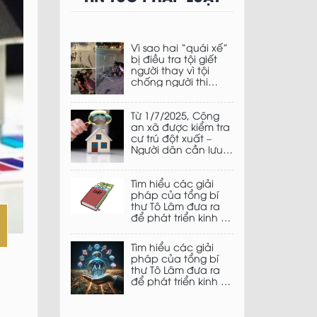
Vì sao hai “quái xế”
bị điều tra tội giết
người thay vì tội
chống người thi
hành công vụ khi
đâm xe vào chiến sĩ
cảnh sát cơ động
Từ 1/7/2025, Công
tại buổi hợp luyện
an xã được kiểm tra
chuẩn bị lễ diễu
cư trú đột xuất –
binh kỉ niệm ngày
Người dân cần lưu ý
2/9?
gì?
Tìm hiểu các giải
pháp của tổng bí
thư Tô Lâm đưa ra
để phát triển kinh tế
tư nhân trong kỷ
nguyên mới: Giải
Tìm hiểu các giải
pháp thứ năm – Cải
pháp của tổng bí
cách thể chế, xây
thư Tô Lâm đưa ra
dựng nền hành
để phát triển kinh tế
chính phục vụ
tư nhân trong kỷ
doanh nghiệp,
nguyên mới:: Giải
phụng sự đất nước
pháp thứ tư – Thúc