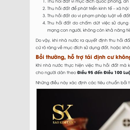
Thu hồi đất vì mục đích quốc phòng, an 
Thu hồi đất để phát triển kinh tế – xã hội 
Thu hồi đất do vi phạm pháp luật về đất
Thu hồi đất do chấm dứt việc sử dụng 
mạng con người, không còn khả năng tiế
Do vậy, khi nhà nước ra quyết định thu hồi 
cứ rõ ràng về mục đích sử dụng đất, hoặc khô
Bồi thường, hỗ trợ tái định cư kh
Khi nhà nước thực hiện việc thu hồi đất mà 
Điều 95 đến Điều 100 Luậ
cho người dân theo
Những điều này xác định các tiêu chuẩn bồi th