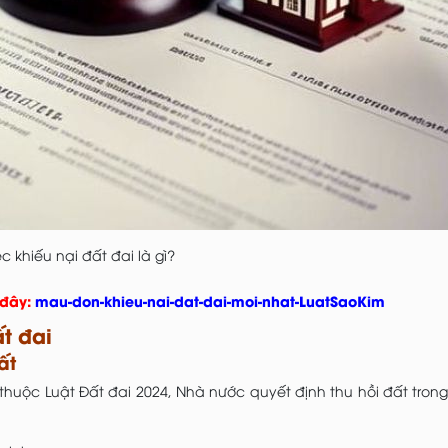
ệc khiếu nại đất đai là gì?
 đây:
mau-don-khieu-nai-dat-dai-moi-nhat-LuatSaoKim
t đai
đất
 thuộc Luật Đất đai 2024
, Nhà nước quyết định thu hồi đất tron