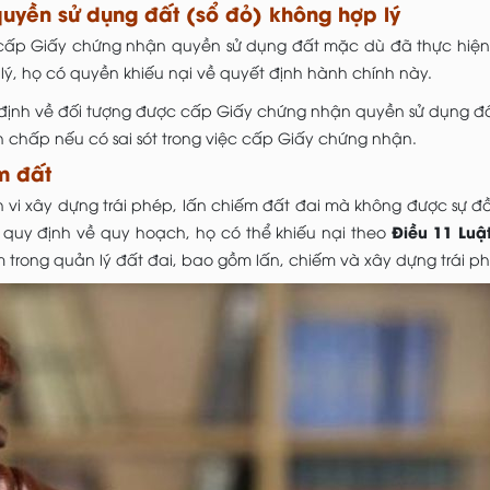
uyền sử dụng đất (sổ đỏ) không hợp lý
cấp Giấy chứng nhận quyền sử dụng đất mặc dù đã thực hiệ
 lý, họ có quyền khiếu nại về quyết định hành chính này.
định về đối tượng được cấp Giấy chứng nhận quyền sử dụng đ
ranh chấp nếu có sai sót trong việc cấp Giấy chứng nhận.
ếm đất
 vi xây dựng trái phép, lấn chiếm đất đai mà không được sự đ
Điều 11 Luậ
quy định về quy hoạch, họ có thể khiếu nại theo
m trong quản lý đất đai, bao gồm lấn, chiếm và xây dựng trái p