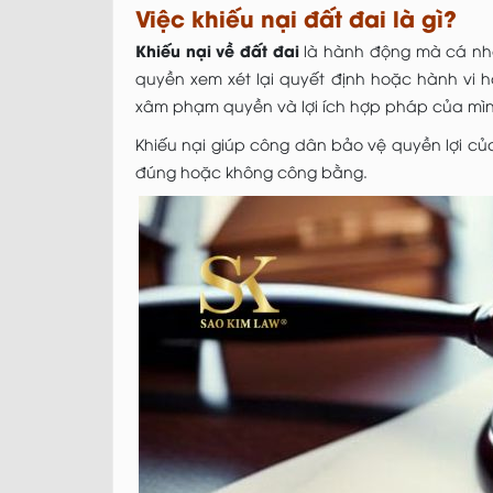
Việc khiếu nại đất đai là gì?
Khiếu nại về đất đai
là hành động mà cá nhâ
quyền xem xét lại quyết định hoặc hành vi h
xâm phạm quyền và lợi ích hợp pháp của mì
Khiếu nại giúp công dân bảo vệ quyền lợi củ
đúng hoặc không công bằng.