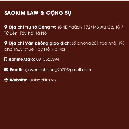
SAOKIM LAW & CỘNG SỰ
Địa chỉ trụ sở Công ty:
số 4B ngách 172/143 Âu Cơ, tổ 7,
Tứ Liên, Tây hồ Hà Nội.
Địa chỉ Văn phòng giao dịch
: số phòng 301 tòa nhà 493
phố Thụy khuê, Tây Hồ, Hà Nội
Hotline/Zalo:
0913563994
Email:
nguyenanhdung9670@gmail.com
Website:
luatsaokim.vn