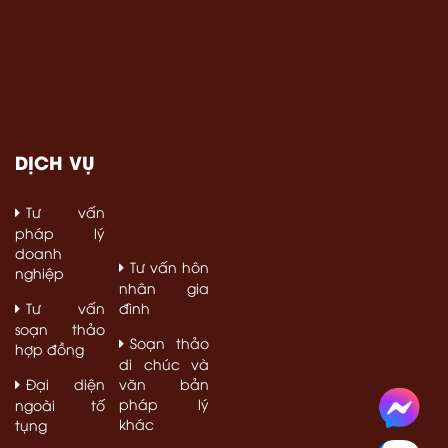
DỊCH VỤ
Tư vấn
Dân sự, Hình
sự
pháp lý
doanh
Tư vấn hôn
nghiệp
nhân gia
Tư vấn
đình
soạn thảo
Soạn thảo
hợp đồng
di chúc và
Đại diện
văn bản
pháp lý
ngoài tố
khác
tụng