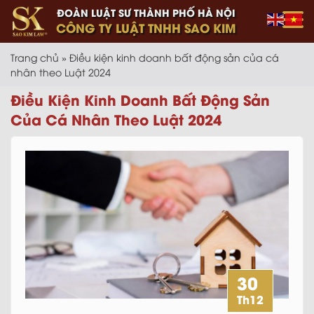
ĐOÀN LUẬT SƯ THÀNH PHỐ HÀ NỘI
CÔNG TY LUẬT TNHH SAO KIM
Trang chủ
»
Điều kiện kinh doanh bất động sản của cá
nhân theo Luật 2024
Điều Kiện Kinh Doanh Bất Động Sản
Của Cá Nhân Theo Luật 2024
30
Th12