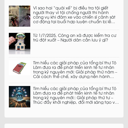
Vì sao hai “quái xế” bị điều tra tội giết
người thay vì tội chống người thi hành
công vụ khi đâm xe vào chiến sĩ cảnh sát
cơ động tại buổi hợp luyện chuẩn bị lễ
diễu binh kỉ niệm ngày 2/9?
Từ 1/7/2025, Công an xã được kiểm tra cư
trú đột xuất – Người dân cần lưu ý gì?
Tìm hiểu các giải pháp của tổng bí thư Tô
Lâm đưa ra để phát triển kinh tế tư nhân
trong kỷ nguyên mới: Giải pháp thứ năm –
Cải cách thể chế, xây dựng nền hành
chính phục vụ doanh nghiệp, phụng sự
đất nước
Tìm hiểu các giải pháp của tổng bí thư Tô
Lâm đưa ra để phát triển kinh tế tư nhân
trong kỷ nguyên mới:: Giải pháp thứ tư –
Thúc đẩy khởi nghiệp, đổi mới sáng tạo và
chuyển đổi số