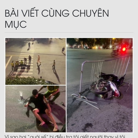
BÀI VIẾT CÙNG CHUYÊN
MỤC
Vì sao hai “quái xế” bị điều tra tội giết người thay vì tội