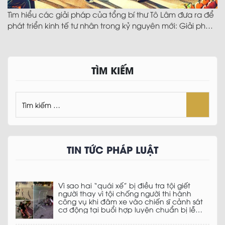
Tìm hiểu các giải pháp của tổng bí thư Tô Lâm đưa ra để
phát triển kinh tế tư nhân trong kỷ nguyên mới: Giải pháp
thứ hai – Bảo vệ quyền tài sản, quyền sở hữu và đảm bảo
thực thi hợp đồng
TÌM KIẾM
TIN TỨC PHÁP LUẬT
Vì sao hai “quái xế” bị điều tra tội giết
người thay vì tội chống người thi hành
công vụ khi đâm xe vào chiến sĩ cảnh sát
cơ động tại buổi hợp luyện chuẩn bị lễ
diễu binh kỉ niệm ngày 2/9?