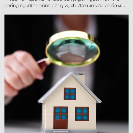
chống người thi hành công vụ khi đâm xe vào chiến sĩ
cảnh sát cơ động tại buổi hợp luyện chuẩn bị lễ diễu
binh kỉ niệm ngày 2/9?