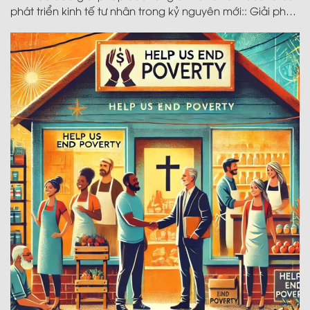
phát triển kinh tế tư nhân trong kỷ nguyên mới:: Giải pháp
thứ ba – Phát triển mạnh mẽ doanh nghiệp tư nhân ở mọi
quy mô và khuyến khích tham gia vào các lĩnh vực chiến
lược quốc gia