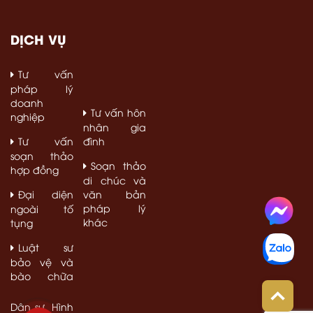
DỊCH VỤ
Tư vấn
Dân sự, Hình
sự
pháp lý
doanh
Tư vấn hôn
nghiệp
nhân gia
Tư vấn
đình
soạn thảo
Soạn thảo
hợp đồng
di chúc và
Đại diện
văn bản
pháp lý
ngoài tố
khác
tụng
Luật sư
bảo vệ và
bào chữa