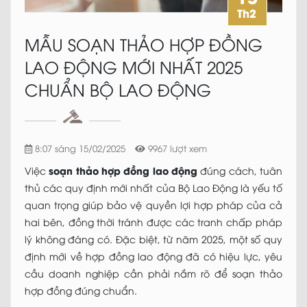
Th2
MẪU SOẠN THẢO HỢP ĐỒNG
LAO ĐỘNG MỚI NHẤT 2025
CHUẨN BỘ LAO ĐỘNG
8:07 sáng 15/02/2025
9967 lượt xem
soạn thảo hợp đồng lao động
Việc
đúng cách, tuân
thủ các quy định mới nhất của Bộ Lao Động là yếu tố
quan trọng giúp bảo vệ quyền lợi hợp pháp của cả
hai bên, đồng thời tránh được các tranh chấp pháp
lý không đáng có. Đặc biệt, từ năm 2025, một số quy
định mới về hợp đồng lao động đã có hiệu lực, yêu
cầu doanh nghiệp cần phải nắm rõ để soạn thảo
hợp đồng đúng chuẩn.