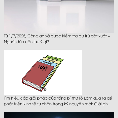
Từ 1/7/2025, Công an xã được kiểm tra cư trú đột xuất –
Người dân cần lưu ý gì?
Tìm hiểu các giải pháp của tổng bí thư Tô Lâm đưa ra để
phát triển kinh tế tư nhân trong kỷ nguyên mới: Giải pháp
thứ năm – Cải cách thể chế, xây dựng nền hành chính
phục vụ doanh nghiệp, phụng sự đất nước