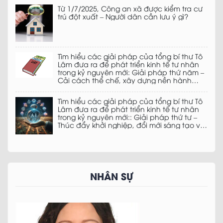
Từ 1/7/2025, Công an xã được kiểm tra cư
trú đột xuất – Người dân cần lưu ý gì?
Tìm hiểu các giải pháp của tổng bí thư Tô
Lâm đưa ra để phát triển kinh tế tư nhân
trong kỷ nguyên mới: Giải pháp thứ năm –
Cải cách thể chế, xây dựng nền hành
chính phục vụ doanh nghiệp, phụng sự
đất nước
Tìm hiểu các giải pháp của tổng bí thư Tô
Lâm đưa ra để phát triển kinh tế tư nhân
trong kỷ nguyên mới:: Giải pháp thứ tư –
Thúc đẩy khởi nghiệp, đổi mới sáng tạo và
chuyển đổi số
NHÂN SỰ