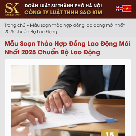
ĐOÀN LUẬT SƯ THÀNH PHỐ HÀ NỘI
CÔNG TY LUẬT TNHH SAO KIM
Trang chủ
»
Mẫu soạn thảo hợp đồng lao động mới nhất
2025 chuẩn Bộ Lao Động
Mẫu Soạn Thảo Hợp Đồng Lao Động Mới
Nhất 2025 Chuẩn Bộ Lao Động
15